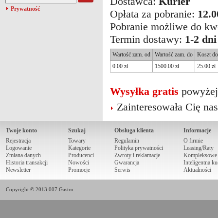
Dostawca:
Kurier
Prywatność
Opłata za pobranie:
12.0
Pobranie możliwe do kw
Termin dostawy:
1-2 dni
Wartość zam. od
Wartość zam. do
Koszt d
0.00 zł
1500.00 zł
25.00 zł
Wysyłka gratis
powyże
Zainteresowała Cię na
Twoje konto
Szukaj
Obsługa klienta
Informacje
Rejestracja
Towary
Regulamin
O firmie
Logowanie
Kategorie
Polityka prywatności
Leasing/Raty
Zmiana danych
Producenci
Zwroty i reklamacje
Kompleksowe r
Historia transakcji
Nowości
Gwarancja
Inteligentna k
Newsletter
Promocje
Serwis
Aktualności
Copyright © 2013 007 Gastro