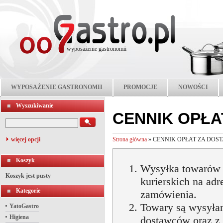
wyposażenie gastronomii
WYPOSAŻENIE GASTRONOMII
PROMOCJE
NOWOŚCI
Wyszukiwanie
CENNIK OPŁA
więcej opcji
Strona główna
»
CENNIK OPŁAT ZA DOS
Koszyk
Wysyłka towarów 
Koszyk jest pusty
kurierskich na ad
Kategorie
zamówienia.
Towary są wysyła
YatoGastro
Higiena
dostawców oraz z