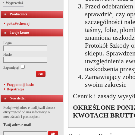
Wyprzedaż
Przed odebraniem 
sprawdzić, czy op
Producenci
szczególności nale
pokaż/schowaj
taśmy, folie, plo
Twoje konto
znamiona uszkodze
Login
Protokół Szkody o
sklepu. Sprawdzen
Hasło
uwzględnienia ewe
uszkodzenia przesy
Zapamiętaj
Zamawiający zobow
swoim zakresie
Przypomnij hasło
Rejestracja
Cennik i zasady wysyłk
Newsletter
OKREŚLONE PONI
Podaj twój adres e-mail jeżeli chcesz
otrzymywać od nas informacje o
KWOTACH BRUTT
nowościach i promocjach
Twój adres e-mail