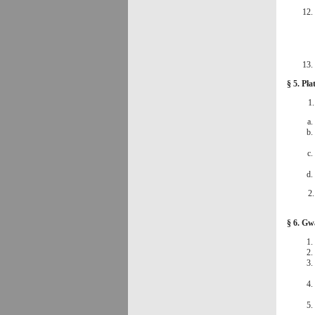
§ 5. Pła
1
2
§ 6. Gw