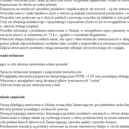
Produkty oferowane przez Sklep są fabrycznie nowe, oryginalnie zapakowane, wolne od zewnę
dopuszczone do obrotu na rynku polskim.
Dopuszcza się możliwość sprzedaży produktów rozpakowanych, nie nowych - są one umiesz
Wszystkie nazwy i znaki handlowe użyte w tekście są znakami zastrzeżonymi producentów i zos
Wszystkie ceny podawane są w złotych polskich i zawierają wszystkie jej składniki w tym poda
Ceny nie obejmują dodatkowego i opcjonalnego wyposażenia (chyba że jest to uwzględnione w 
w zakresie obsługi urządzeń.
Wszelkie informacje o produktach umieszczone w Sklepie, w szczególności opisy, parametry t
zawarcia umowy w rozumieniu art. 71 k.c., zgodnie z warunkami Regulaminu.
Właściciel sklepu dołożył wszelkich starań, aby opisy i dane techniczne umieszczonych w skl
ponosi jednak odpowiedzialności za błędne dane wynikłe z nieprawidłowej informacji przeka
Zdjęcia oferowanych produktów mogą nieznacznie odbiegać od rzeczywistego ich wyglądu.
runki techniczne
jący w celu złożenia zamówienia winien posiadać:
Sprawny technicznie komputer z połączeniem internetowym
Przeglądarkę internetową poprawnie interpretującą kod HTML i CSS oraz posiadającą obsługę
Włączoną w przeglądarce opcję akceptacji plików tymczasowych "cookie"
Aktywne konto poczty elektronicznej e-mail
ładanie zamówień
Stroną składającą zamówienia w Sklepie zwaną dalej Zamawiającym, jest pełnoletnia osoba fi
lub inny podmiot posiadający osobowość prawną.
Stroną przyjmującą zamówienia i dokonującą sprzedaży produktów zawartych w ofercie sklepu 
Zamówienia w sklepie składa się wybierając towary z oferty przedstawionej na stronie intern
celu podania danych adresowych Zamawiającego, sposobu zapłaty i sposobu dostawy.
Przedmiotem transakcji są produkty oferowane na stronie internetowej Sklepu w chwili składa