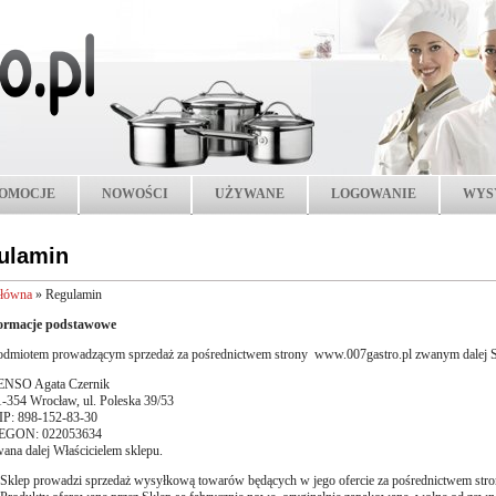
OMOCJE
NOWOŚCI
UŻYWANE
LOGOWANIE
WYS
ulamin
główna
»
Regulamin
formacje podstawowe
odmiotem prowadzącym sprzedaż za pośrednictwem strony www.007gastro.pl zwanym dalej Sk
ENSO Agata Czernik
1-354 Wrocław, ul. Poleska 39/53
IP: 898-152-83-30
EGON: 022053634
ana dalej Właścicielem sklepu.
Sklep prowadzi sprzedaż wysyłkową towarów będących w jego ofercie za pośrednictwem stron