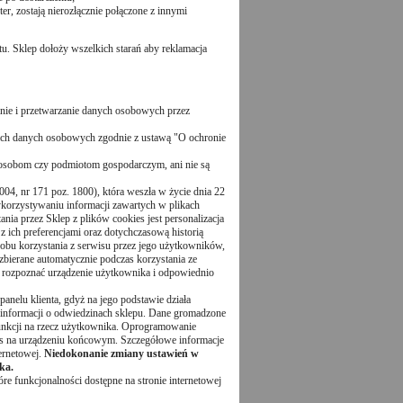
er, zostają nierozłącznie połączone z innymi
. Sklep dołoży wszelkich starań aby reklamacja
ie i przetwarzanie danych osobowych przez
ich danych osobowych zgodnie z ustawą "O ochronie
osobom czy podmiotom gospodarczym, ani nie są
04, nr 171 poz. 1800), która weszła w życie dnia 22
orzystywaniu informacji zawartych w plikach
ania przez Sklep z plików cookies jest personalizacja
 ich preferencjami oraz dotychczasową historią
sobu korzystania z serwisu przez jego użytkowników,
 zbierane automatycznie podczas korzystania ze
ją rozpoznać urządzenie użytkownika i odpowiednio
anelu klienta, gdyż na jego podstawie działa
, informacji o odwiedzinach sklepu. Dane gromadzone
unkcji na rzecz użytkownika. Oprogramowanie
ies na urządzeniu końcowym. Szczegółowe informacje
ernetowej.
Niedokonanie zmiany ustawień w
ka.
e funkcjonalności dostępne na stronie internetowej