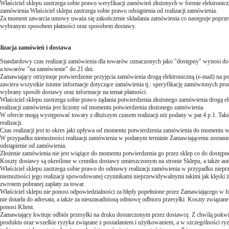
Właściciel sklepu zastrzega sobie prawo weryfikacji zamówień złożonych w formie elektroni
zamówienia Właściciel sklepu zastrzega sobie prawo odstąpienia od realizacji zamówienia.
Za moment zawarcia umowy uważa się zakończenie składania zamówienia co następuje poprze
wybranym sposobem płatności oraz sposobem dostawy.
alizacja zamówień i dostawa
Standardowy czas realizacji zamówienia dla towarów oznaczonych jako "dostępny" wynosi do
a towarów "na zamówienie" do 21 dni.
Zamawiający otrzymuje potwierdzenie przyjęcia zamówienia drogą elektroniczną (e-mail) na po
zawiera wszystkie istotne informacje dotyczące zamówienia tj.: specyfikację zamówionych produ
wybrany sposób dostawy oraz informacje na temat płatności.
Właściciel sklepu zastrzega sobie prawo żądania potwierdzenia złożonego zamówienia drogą el
realizacji zamówienia jest liczony od momentu potwierdzenia złożonego zamówienia.
W ofercie mogą występować towary z dłuższym czasem realizacji niż podany w par.4 p.1. Takie
realizacji.
Czas realizacji jest to okres jaki upływa od momentu potwierdzenia zamówienia do momentu
W przypadku niemożności realizacji zamówienia w podanym terminie Zamawiającemu zostanie 
odstąpienie od zamówienia.
Złożenie zamówienia nie jest wiążące do momentu potwierdzenia go przez sklep co do dostępnoś
Koszty dostawy są określone w cenniku dostawy umieszczonym na stronie Sklepu, a także auto
Właściciel sklepu zastrzega sobie prawo do odmowy realizacji zamówienia w przypadku niepr
niemożności jego realizacji spowodowanej czynnikami nieprzewidywalnymi takimi jak klęski ż
zwrotem pobranej zapłaty za towar.
Właściciel sklepu nie ponosi odpowiedzialności za błędy popełnione przez Zamawiającego w 
nie dotarła do adresata, a także za nieuzasadnioną odmowę odbioru przesyłki. Koszty związan
ponosi Klient.
Zamawiający kwituje odbiór przesyłki na druku dostarczonym przez dostawcę. Z chwilą pokwi
produktu oraz wszelkie ryzyka związane z posiadaniem i użytkowaniem, a w szczególności ryz