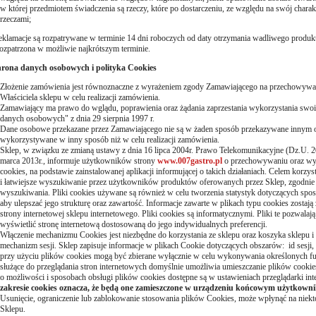
w której przedmiotem świadczenia są rzeczy, które po dostarczeniu, ze względu na swój charakt
rzeczami;
lamacje są rozpatrywane w terminie 14 dni roboczych od daty otrzymania wadliwego produktu
rozpatrzona w możliwie najkrótszym terminie.
chrona danych
osobowych i polityka Cookies
Złożenie zamówienia jest równoznaczne z wyrażeniem zgody Zamawiającego na przechowywan
Właściciela sklepu w celu realizacji zamówienia.
Zamawiający ma prawo do wglądu, poprawienia oraz żądania zaprzestania wykorzystania swo
danych osobowych" z dnia 29 sierpnia 1997 r.
Dane osobowe przekazane przez Zamawiającego nie są w żaden sposób przekazywane innym 
wykorzystywane w inny sposób niż w celu realizacji zamówienia.
Sklep, w związku ze zmianą ustawy z dnia 16 lipca 2004r. Prawo Telekomunikacyjne (Dz.U. 20
marca 2013r., informuje użytkowników strony
www.007gastro.pl
o przechowywaniu oraz wyk
cookies, na podstawie zainstalowanej aplikacji informującej o takich działaniach. Celem korzyst
i łatwiejsze wyszukiwanie przez użytkowników produktów oferowanych przez Sklep, zgodnie z
wyszukiwania. Pliki cookies używane są również w celu tworzenia statystyk dotyczących spo
aby ulepszać jego strukturę oraz zawartość. Informacje zawarte w plikach typu cookies zostają
strony internetowej sklepu internetowego. Pliki cookies są informatycznymi. Pliki te pozwala
wyświetlić stronę internetową dostosowaną do jego indywidualnych preferencji.
Włączenie mechanizmu Cookies jest niezbędne do korzystania ze sklepu oraz koszyka sklepu i p
mechanizm sesji. Sklep zapisuje informacje w plikach Cookie dotyczących obszarów: id sesji
przy użyciu plików cookies mogą być zbierane wyłącznie w celu wykonywania określonych f
służące do przeglądania stron internetowych domyślnie umożliwia umieszczanie plików cook
o możliwości i sposobach obsługi plików cookies dostępne są w ustawieniach przeglądarki int
zakresie cookies oznacza, że będą one zamieszczone w urządzeniu końcowym użytkowni
Usunięcie, ograniczenie lub zablokowanie stosowania plików Cookies, może wpłynąć na niektór
Sklepu.