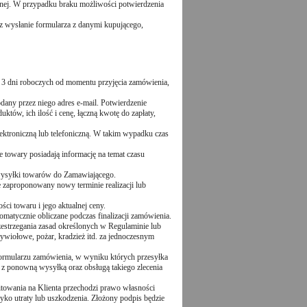
cznej. W przypadku braku możliwości potwierdzenia
z wysłanie formularza z danymi kupującego,
 3 dni roboczych od momentu przyjęcia zamówienia,
dany przez niego adres e-mail. Potwierdzenie
któw, ich ilość i cenę, łączną kwotę do zapłaty,
ektroniczną lub telefoniczną. W takim wypadku czas
 towary posiadają informację na temat czasu
 wysyłki towarów do Zamawiającego.
zaproponowany nowy terminie realizacji lub
ci towaru i jego aktualnej ceny.
matycznie obliczane podczas finalizacji zamówienia.
zestrzegania zasad określonych w Regulaminie lub
ywiołowe, pożar, kradzież itd. za jednoczesnym
formularzu zamówienia, w wyniku których przesyłka
e z ponowną wysyłką oraz obsługą takiego zlecenia
towania na Klienta przechodzi prawo własności
yko utraty lub uszkodzenia. Złożony podpis będzie