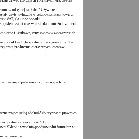
trznych wad fizycznych i prawnych, oraz zostały
czone w odrębnej zakładce "Używane".
tały użyte wyłącznie w celu identyfikacji towaru.
tek VAT, cła i inne podatki.
opisie towaru) oraz wniesienia, montażu i szkolenia
echniczne i użytkowe, ceny stanowią zaproszenie do
epie produktów były zgodne z rzeczywistością. Nie
zanej przez producenta oferowanych towarów.
 bezpiecznego połączenia szyfrowanego https
zyczna mająca pełną zdolność do czynności prawnych
jest podmiot określony w § 1 p.1.
etowej Sklepu i wypełniając odpowiedni formularz w
nia zamówienia.