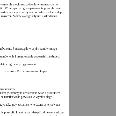
wanie nie uległo uszkodzeniu w transporcie. W
y, itp. W przypadku, gdy opakowanie przesyłki nosi
aktować się jak najszybciej ze Właścicielem sklepu.
 roszczeń Zamawiającego z tytułu uszkodzenia
zamówienia. Podstawą do wysyłki zamówionego
mówienie i uregulowanie pozostałej należności
płatniczego - w przygotowaniu
twem Centrum Rozliczeniowego Dotpay.
 producentów.
karta gwarancyjna dostarczana wraz z produktem.
 że usterka/wada powstała w wyniku złego
rzypadku gdy zostanie stwierdzona usterka/wada
nia przesyłki klient może odstąpić od umowy zakupu