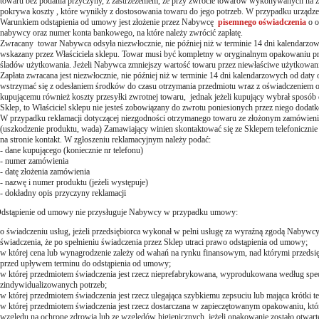
towaru bez podania przyczyny, z zastrzeżeniem, że przy zwrocie towarów wykonywanych na z
pokrywa koszty , które wynikły z dostosowania towaru do jego potrzeb. W przypadku urządze
Warunkiem odstąpienia od umowy jest złożenie przez Nabywcę
pisemnego oświadczenia
o o
nabywcy oraz numer konta bankowego, na które należy zwrócić zapłatę.
Zwracany towar Nabywca odsyła
niezwłocznie, nie później niż w terminie 14 dni kalendarzo
wskazany przez Właściciela sklepu. Towar musi być kompletny w oryginalnym opakowaniu pr
śladów użytkowania. Jeżeli Nabywca zmniejszy wartość towaru przez niewłaściwe użytkowa
Zapłata zwracana jest
niezwłocznie, nie później niż w terminie 14 dni kalendarzowych od daty
wstrzymać się z odesłaniem środków do czasu otrzymania przedmiotu
wraz z oświadczeniem o 
kupującemu również koszty przesyłki zwrotnej towaru, jednak jeżeli kupujący wybrał sposób 
Sklep, to Właściciel sklepu nie jesteś zobowiązany do zwrotu poniesionych przez niego doda
W przypadku reklamacji dotyczącej niezgodności otrzymanego towaru ze złożonym zamówieniem
(uszkodzenie produktu, wada) Zamawiający winien skontaktować się ze Sklepem telefonicznie 
na stronie kontakt. W zgłoszeniu reklamacyjnym należy podać:
- dane kupującego (koniecznie nr telefonu)
- numer zamówienia
- datę złożenia zamówienia
- nazwę i numer produktu (jeżeli występuje)
- dokładny opis przyczyny reklamacji
tąpienie od umowy nie przysługuje Nabywcy w przypadku umowy:
o świadczeniu usług, jeżeli przedsiębiorca wykonał w pełni usługę za wyraźną zgodą Nabywc
świadczenia, że po spełnieniu świadczenia przez Sklep utraci prawo odstąpienia od umowy;
w której cena lub wynagrodzenie zależy od wahań na rynku finansowym, nad którymi przedsięb
przed upływem terminu do odstąpienia od umowy;
w której przedmiotem świadczenia jest rzecz nieprefabrykowana, wyprodukowana według spec
zindywidualizowanych potrzeb;
w której przedmiotem świadczenia jest rzecz ulegająca szybkiemu zepsuciu lub mająca krótki t
w której przedmiotem świadczenia jest rzecz dostarczana w zapieczętowanym opakowaniu, któ
względu na ochronę zdrowia lub ze względów higienicznych, jeżeli opakowanie zostało otwarte