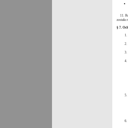
11. Rek
została 
§ 7. O