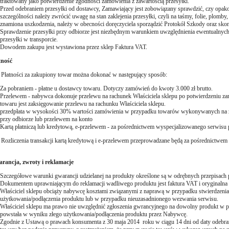
traktowany jako potwierdzenie zgodności zamówienia z zawartością przesyłki.
Przed odebraniem przesyłki od dostawcy, Zamawiający jest zobowiązany sprawdzić, czy opako
szczególności należy zwrócić uwagę na stan zaklejenia przesyłki, czyli na taśmy, folie, plomb
znamiona uszkodzenia, należy w obecności doręczyciela sporządzić Protokół Szkody oraz skont
Sprawdzenie przesyłki przy odbiorze jest niezbędnym warunkiem uwzględnienia ewentualnych
przesyłki w transporcie.
Dowodem zakupu jest wystawiona przez sklep Faktura VAT.
tność
. Płatności za zakupiony towar można dokonać w następujący sposób:
Za pobraniem - płatne u dostawcy towaru. Dotyczy zamówień do kwoty 3.000 zł brutto.
Przelewem - nabywca dokonuje przelewu na rachunek Właściciela sklepu po potwierdzeniu 
towaru jest zaksięgowanie przelewu na rachunku Właściciela sklepu.
przedpłata w wysokości 30% wartości zamówienia w przypadku towarów wykonywanych na za
przy odbiorze lub przelewem na konto
Kartą płatniczą lub kredytową, e-przelewem - za pośrednictwem wyspecjalizowanego serwisu 
. Rozliczenia transakcji kartą kredytową i e-przelewem przeprowadzane będą za pośrednic
arancja, zwroty i reklamacje
Szczegółowe warunki gwarancji udzielanej na produkty określone są w odrębnych przepisach
Dokumentem uprawniającym do reklamacji wadliwego produktu jest faktura VAT i oryginalna 
Właściciel sklepu obciąży nabywcę kosztami związanymi z naprawą w przypadku stwierdzenia
użytkowania/podłączenia produktu lub w przypadku nieuzasadnionego wezwania serwisu.
Właściciel sklepu ma prawo nie uwzględnić zgłoszenia gwrancyjnego na dowolny produkt w p
powstała w wyniku złego użytkowania/podłączenia produktu przez Nabywcę.
Zgodnie z Ustawą
o prawach konsumenta
z
30 maja 2014
roku w ciągu 14 dni od daty odebra