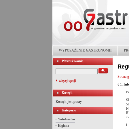
wyposażenie gastronomii
WYPOSAŻENIE GASTRONOMII
PR
Wyszukiwanie
Reg
Strona 
więcej opcji
§ 1. In
P
Koszyk
S
Koszyk jest pusty
5
N
Kategorie
R
zw
YatoGastro
Higiena