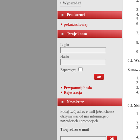
Wyprzedaż
Producenci
pokaż/schowaj
Twoje konto
Login
Hasło
§ 2. Wa
Zamawia
Zapamiętaj
Przypomnij hasło
Rejestracja
Newsletter
§ 3. Sk
Podaj twój adres e-mail jeżeli chcesz
otrzymywać od nas informacje o
nowościach i promocjach
Twój adres e-mail