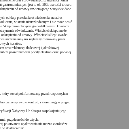
amówienie oraz sprowadzanych z zagranicy klient
ń gastronomicznych jest to ok. 50% wartości towaru.
dstąpieniu od umowy zawierającego wszystkie dane
wych od daty przesłania oświadczenia,
na adres
oducenta, w stanie nieuszkodzonym i nie może nosić
nie Sklep może obciążyć go dodatkowymi kosztami.
 otrzymania oświadczenia. Właściciel sklepu może
odstąpieniu od umowy. Właściciel sklepu zwróci
dostarczenia inny niż najtańszy oferowany przez
tkowych kosztów.
 oraz reklamacji ilościowej i jakościowej
lub za pośrednictwem poczty elektronicznej podanej
y, który został poinformowany przed rozpoczęciem
iorca nie sprawuje kontroli, i które mogą wystąpić
yfikacji Nabywcy lub służąca zaspokojeniu jego
ermin przydatności do użycia;
rej po otwarciu opakowania nie można zwrócić ze
 po dostarczeniu;