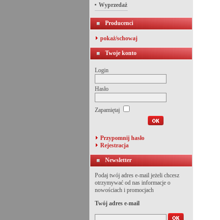
Wyprzedaż
Producenci
pokaż/schowaj
Twoje konto
Login
Hasło
Zapamiętaj
Przypomnij hasło
Rejestracja
Newsletter
Podaj twój adres e-mail jeżeli chcesz
otrzymywać od nas informacje o
nowościach i promocjach
Twój adres e-mail