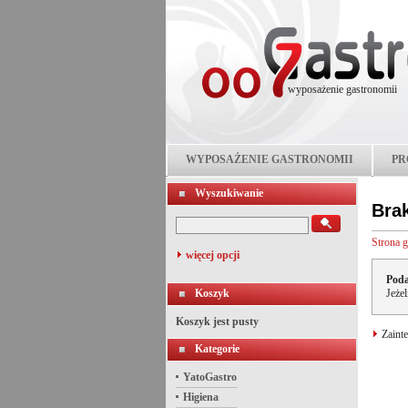
wyposażenie gastronomii
WYPOSAŻENIE GASTRONOMII
PR
Wyszukiwanie
Bra
Strona 
więcej opcji
Poda
Koszyk
Jeże
Koszyk jest pusty
Zainte
Kategorie
YatoGastro
Higiena