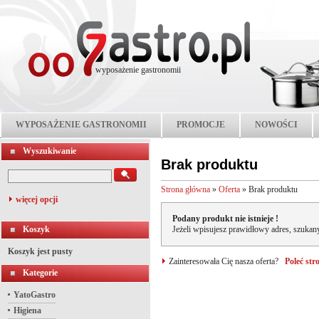
wyposażenie gastronomii
WYPOSAŻENIE GASTRONOMII
PROMOCJE
NOWOŚCI
Wyszukiwanie
Brak produktu
Strona główna
»
Oferta
»
Brak produktu
więcej opcji
Podany produkt nie istnieje !
Koszyk
Jeżeli wpisujesz prawidłowy adres, szukany
Koszyk jest pusty
Zainteresowała Cię nasza oferta?
Poleć st
Kategorie
YatoGastro
Higiena