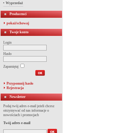
Wyprzedaż
Producenci
pokaż/schowaj
Twoje konto
Login
Hasło
Zapamiętaj
Przypomnij hasło
Rejestracja
Newsletter
Podaj twój adres e-mail jeżeli chcesz
otrzymywać od nas informacje o
nowościach i promocjach
Twój adres e-mail