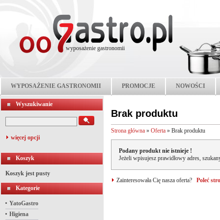
wyposażenie gastronomii
WYPOSAŻENIE GASTRONOMII
PROMOCJE
NOWOŚCI
Wyszukiwanie
Brak produktu
Strona główna
»
Oferta
»
Brak produktu
więcej opcji
Podany produkt nie istnieje !
Koszyk
Jeżeli wpisujesz prawidłowy adres, szukany
Koszyk jest pusty
Zainteresowała Cię nasza oferta?
Poleć st
Kategorie
YatoGastro
Higiena