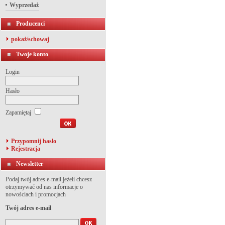
Wyprzedaż
Producenci
pokaż/schowaj
Twoje konto
Login
Hasło
Zapamiętaj
Przypomnij hasło
Rejestracja
Newsletter
Podaj twój adres e-mail jeżeli chcesz
otrzymywać od nas informacje o
nowościach i promocjach
Twój adres e-mail