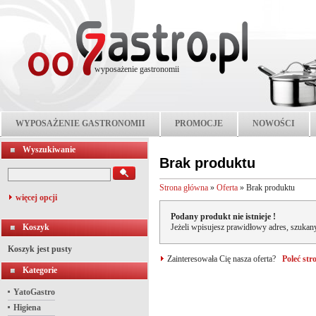
wyposażenie gastronomii
WYPOSAŻENIE GASTRONOMII
PROMOCJE
NOWOŚCI
Wyszukiwanie
Brak produktu
Strona główna
»
Oferta
»
Brak produktu
więcej opcji
Podany produkt nie istnieje !
Koszyk
Jeżeli wpisujesz prawidłowy adres, szukany
Koszyk jest pusty
Zainteresowała Cię nasza oferta?
Poleć st
Kategorie
YatoGastro
Higiena