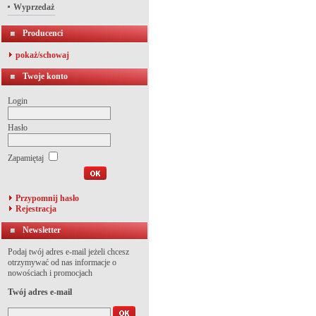
Wyprzedaż
Producenci
pokaż/schowaj
Twoje konto
Login
Hasło
Zapamiętaj
Przypomnij hasło
Rejestracja
Newsletter
Podaj twój adres e-mail jeżeli chcesz
otrzymywać od nas informacje o
nowościach i promocjach
Twój adres e-mail