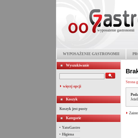
wyposażenie gastronomii
WYPOSAŻENIE GASTRONOMII
PR
Wyszukiwanie
Bra
Strona 
więcej opcji
Poda
Koszyk
Jeże
Koszyk jest pusty
Zainte
Kategorie
YatoGastro
Higiena