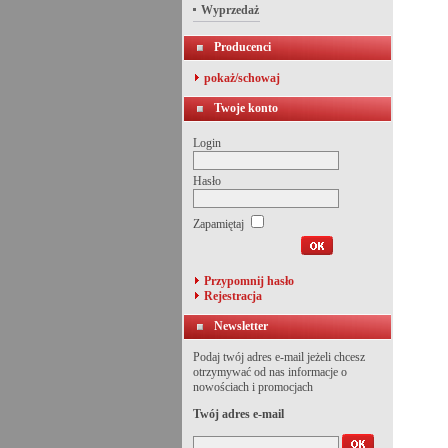
Wyprzedaż
Producenci
pokaż/schowaj
Twoje konto
Login
Hasło
Zapamiętaj
Przypomnij hasło
Rejestracja
Newsletter
Podaj twój adres e-mail jeżeli chcesz
otrzymywać od nas informacje o
nowościach i promocjach
Twój adres e-mail