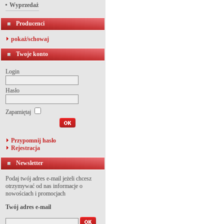
Wyprzedaż
Producenci
pokaż/schowaj
Twoje konto
Login
Hasło
Zapamiętaj
Przypomnij hasło
Rejestracja
Newsletter
Podaj twój adres e-mail jeżeli chcesz
otrzymywać od nas informacje o
nowościach i promocjach
Twój adres e-mail