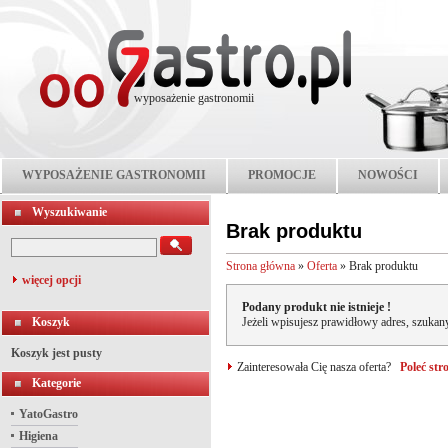
wyposażenie gastronomii
WYPOSAŻENIE GASTRONOMII
PROMOCJE
NOWOŚCI
Wyszukiwanie
Brak produktu
Strona główna
»
Oferta
»
Brak produktu
więcej opcji
Podany produkt nie istnieje !
Koszyk
Jeżeli wpisujesz prawidłowy adres, szukany
Koszyk jest pusty
Zainteresowała Cię nasza oferta?
Poleć st
Kategorie
YatoGastro
Higiena