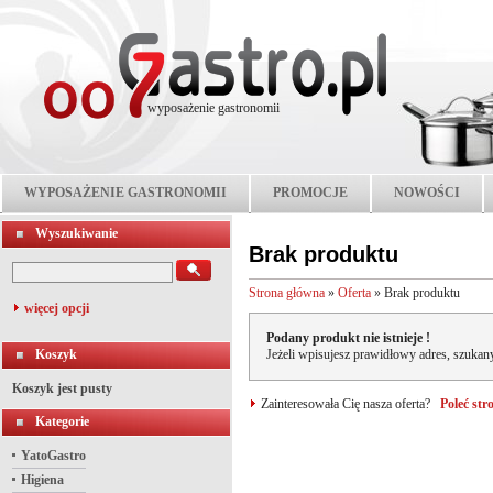
wyposażenie gastronomii
WYPOSAŻENIE GASTRONOMII
PROMOCJE
NOWOŚCI
Wyszukiwanie
Brak produktu
Strona główna
»
Oferta
»
Brak produktu
więcej opcji
Podany produkt nie istnieje !
Koszyk
Jeżeli wpisujesz prawidłowy adres, szukany
Koszyk jest pusty
Zainteresowała Cię nasza oferta?
Poleć st
Kategorie
YatoGastro
Higiena