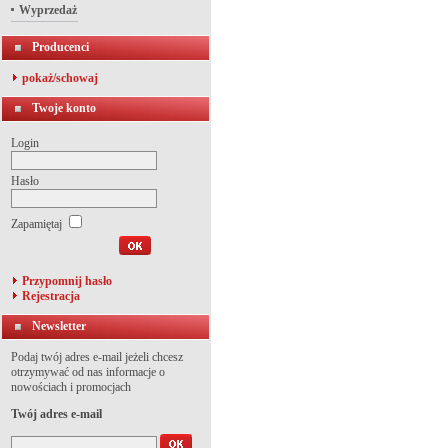
Wyprzedaż
Producenci
pokaż/schowaj
Twoje konto
Login
Hasło
Zapamiętaj
Przypomnij hasło
Rejestracja
Newsletter
Podaj twój adres e-mail jeżeli chcesz
otrzymywać od nas informacje o
nowościach i promocjach
Twój adres e-mail