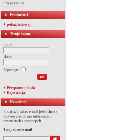
Wyprzedaż
Producenci
pokaż/schowaj
Twoje konto
Login
Hasło
Zapamiętaj
Przypomnij hasło
Rejestracja
Newsletter
Podaj twój adres e-mail jeżeli chcesz
otrzymywać od nas informacje o
nowościach i promocjach
Twój adres e-mail