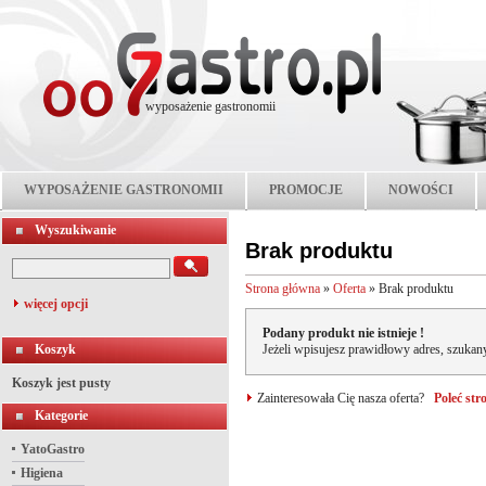
wyposażenie gastronomii
WYPOSAŻENIE GASTRONOMII
PROMOCJE
NOWOŚCI
Wyszukiwanie
Brak produktu
Strona główna
»
Oferta
»
Brak produktu
więcej opcji
Podany produkt nie istnieje !
Koszyk
Jeżeli wpisujesz prawidłowy adres, szukany
Koszyk jest pusty
Zainteresowała Cię nasza oferta?
Poleć st
Kategorie
YatoGastro
Higiena