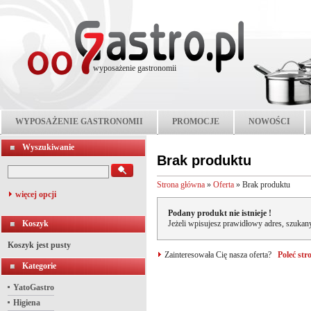
wyposażenie gastronomii
WYPOSAŻENIE GASTRONOMII
PROMOCJE
NOWOŚCI
Wyszukiwanie
Brak produktu
Strona główna
»
Oferta
»
Brak produktu
więcej opcji
Podany produkt nie istnieje !
Koszyk
Jeżeli wpisujesz prawidłowy adres, szukany
Koszyk jest pusty
Zainteresowała Cię nasza oferta?
Poleć st
Kategorie
YatoGastro
Higiena