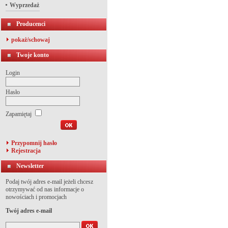
Wyprzedaż
Producenci
pokaż/schowaj
Twoje konto
Login
Hasło
Zapamiętaj
Przypomnij hasło
Rejestracja
Newsletter
Podaj twój adres e-mail jeżeli chcesz
otrzymywać od nas informacje o
nowościach i promocjach
Twój adres e-mail