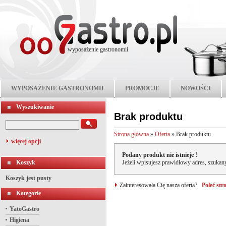
wyposażenie gastronomii
WYPOSAŻENIE GASTRONOMII
PROMOCJE
NOWOŚCI
Wyszukiwanie
Brak produktu
Strona główna
»
Oferta
»
Brak produktu
więcej opcji
Podany produkt nie istnieje !
Koszyk
Jeżeli wpisujesz prawidłowy adres, szukany
Koszyk jest pusty
Zainteresowała Cię nasza oferta?
Poleć st
Kategorie
YatoGastro
Higiena