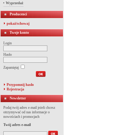
Wyprzedaż
Producenci
pokaż/schowaj
Twoje konto
Login
Hasło
Zapamiętaj
Przypomnij hasło
Rejestracja
Newsletter
Podaj twój adres e-mail jeżeli chcesz
otrzymywać od nas informacje o
nowościach i promocjach
Twój adres e-mail