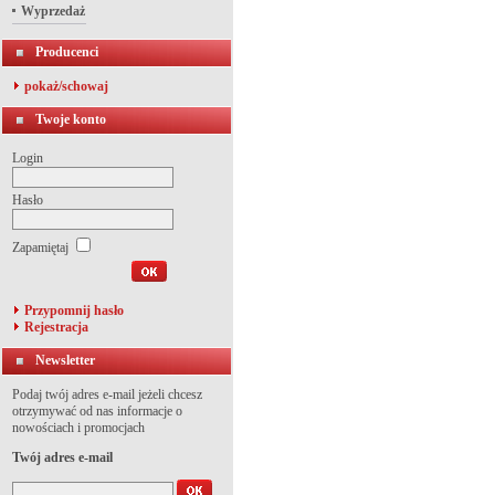
Wyprzedaż
Producenci
pokaż/schowaj
Twoje konto
Login
Hasło
Zapamiętaj
Przypomnij hasło
Rejestracja
Newsletter
Podaj twój adres e-mail jeżeli chcesz
otrzymywać od nas informacje o
nowościach i promocjach
Twój adres e-mail