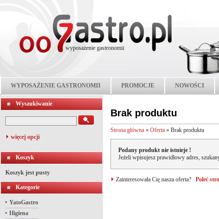
wyposażenie gastronomii
WYPOSAŻENIE GASTRONOMII
PROMOCJE
NOWOŚCI
Wyszukiwanie
Brak produktu
Strona główna
»
Oferta
»
Brak produktu
więcej opcji
Podany produkt nie istnieje !
Koszyk
Jeżeli wpisujesz prawidłowy adres, szukany
Koszyk jest pusty
Zainteresowała Cię nasza oferta?
Poleć st
Kategorie
YatoGastro
Higiena