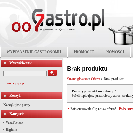
wyposażenie gastronomii
WYPOSAŻENIE GASTRONOMII
PROMOCJE
NOWOŚCI
Wyszukiwanie
Brak produktu
Strona główna
»
Oferta
»
Brak produktu
więcej opcji
Podany produkt nie istnieje !
Koszyk
Jeżeli wpisujesz prawidłowy adres, szukany
Koszyk jest pusty
Zainteresowała Cię nasza oferta?
Poleć st
Kategorie
YatoGastro
Higiena