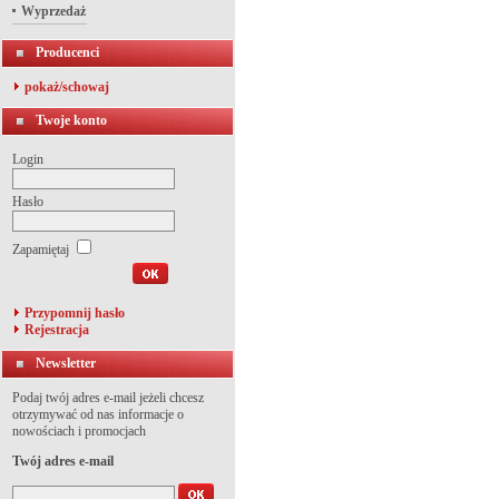
Wyprzedaż
Producenci
pokaż/schowaj
Twoje konto
Login
Hasło
Zapamiętaj
Przypomnij hasło
Rejestracja
Newsletter
Podaj twój adres e-mail jeżeli chcesz
otrzymywać od nas informacje o
nowościach i promocjach
Twój adres e-mail