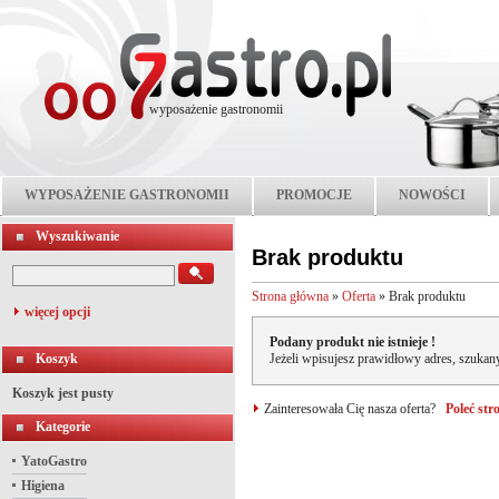
wyposażenie gastronomii
WYPOSAŻENIE GASTRONOMII
PROMOCJE
NOWOŚCI
Wyszukiwanie
Brak produktu
Strona główna
»
Oferta
»
Brak produktu
więcej opcji
Podany produkt nie istnieje !
Koszyk
Jeżeli wpisujesz prawidłowy adres, szukany
Koszyk jest pusty
Zainteresowała Cię nasza oferta?
Poleć st
Kategorie
YatoGastro
Higiena