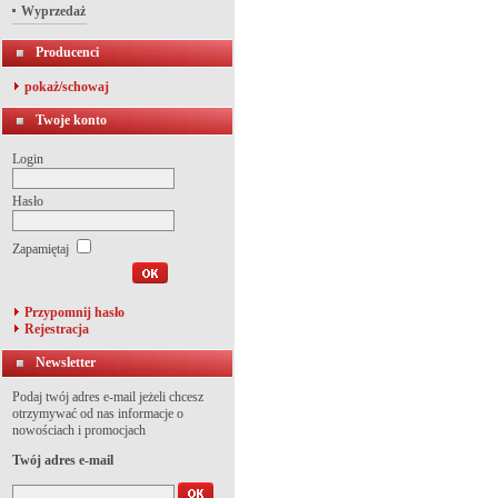
Wyprzedaż
Producenci
pokaż/schowaj
Twoje konto
Login
Hasło
Zapamiętaj
Przypomnij hasło
Rejestracja
Newsletter
Podaj twój adres e-mail jeżeli chcesz
otrzymywać od nas informacje o
nowościach i promocjach
Twój adres e-mail