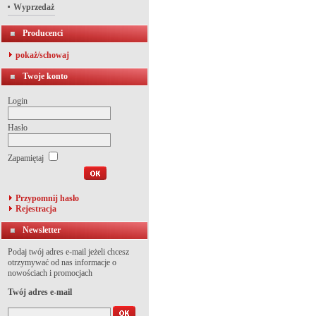
Wyprzedaż
Producenci
pokaż/schowaj
Twoje konto
Login
Hasło
Zapamiętaj
Przypomnij hasło
Rejestracja
Newsletter
Podaj twój adres e-mail jeżeli chcesz
otrzymywać od nas informacje o
nowościach i promocjach
Twój adres e-mail