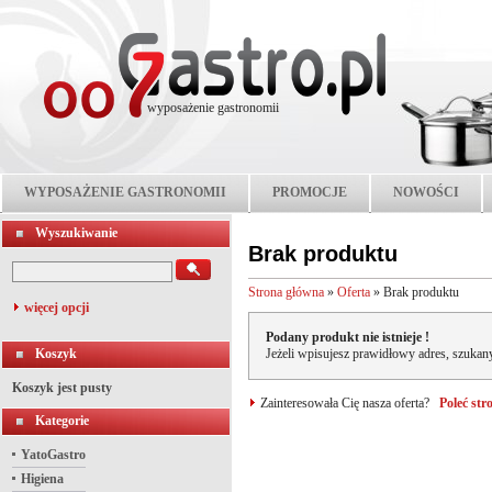
wyposażenie gastronomii
WYPOSAŻENIE GASTRONOMII
PROMOCJE
NOWOŚCI
Wyszukiwanie
Brak produktu
Strona główna
»
Oferta
»
Brak produktu
więcej opcji
Podany produkt nie istnieje !
Koszyk
Jeżeli wpisujesz prawidłowy adres, szukany
Koszyk jest pusty
Zainteresowała Cię nasza oferta?
Poleć st
Kategorie
YatoGastro
Higiena