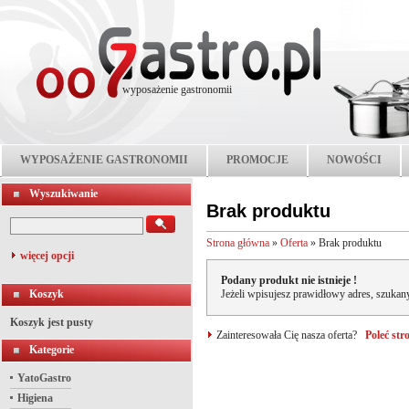
wyposażenie gastronomii
WYPOSAŻENIE GASTRONOMII
PROMOCJE
NOWOŚCI
Wyszukiwanie
Brak produktu
Strona główna
»
Oferta
»
Brak produktu
więcej opcji
Podany produkt nie istnieje !
Koszyk
Jeżeli wpisujesz prawidłowy adres, szukany
Koszyk jest pusty
Zainteresowała Cię nasza oferta?
Poleć st
Kategorie
YatoGastro
Higiena