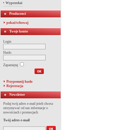
Wyprzedaż
Producenci
pokaż/schowaj
Twoje konto
Login
Hasło
Zapamiętaj
Przypomnij hasło
Rejestracja
Newsletter
Podaj twój adres e-mail jeżeli chcesz
otrzymywać od nas informacje o
nowościach i promocjach
Twój adres e-mail