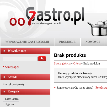
wyposażenie gastronomii
WYPOSAŻENIE GASTRONOMII
PROMOCJE
NOWOŚCI
Wyszukiwanie
Brak produktu
Strona główna
»
Oferta
»
Brak produktu
więcej opcji
Podany produkt nie istnieje !
Koszyk
Jeżeli wpisujesz prawidłowy adres, szukany
Koszyk jest pusty
Zainteresowała Cię nasza oferta?
Poleć st
Kategorie
YatoGastro
Higiena