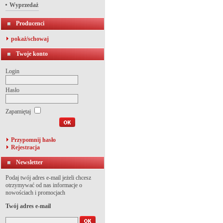
Wyprzedaż
Producenci
pokaż/schowaj
Twoje konto
Login
Hasło
Zapamiętaj
Przypomnij hasło
Rejestracja
Newsletter
Podaj twój adres e-mail jeżeli chcesz
otrzymywać od nas informacje o
nowościach i promocjach
Twój adres e-mail