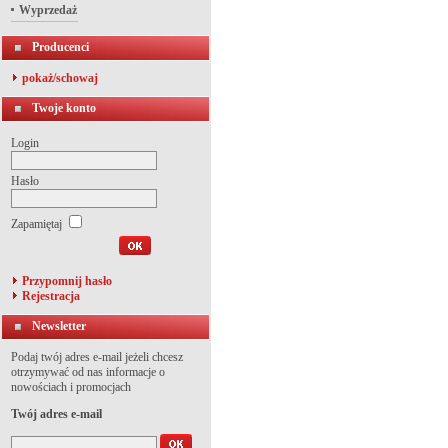
Wyprzedaż
Producenci
pokaż/schowaj
Twoje konto
Login
Hasło
Zapamiętaj
Przypomnij hasło
Rejestracja
Newsletter
Podaj twój adres e-mail jeżeli chcesz
otrzymywać od nas informacje o
nowościach i promocjach
Twój adres e-mail