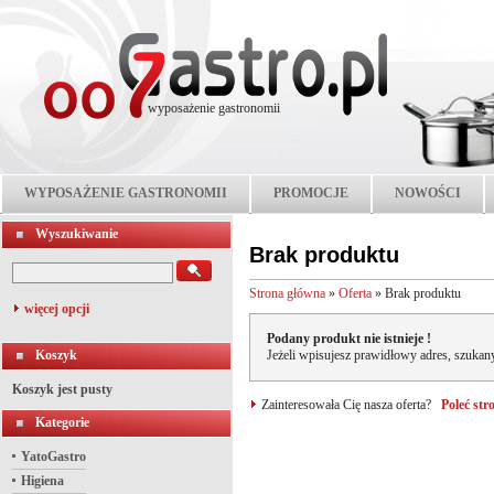
wyposażenie gastronomii
WYPOSAŻENIE GASTRONOMII
PROMOCJE
NOWOŚCI
Wyszukiwanie
Brak produktu
Strona główna
»
Oferta
»
Brak produktu
więcej opcji
Podany produkt nie istnieje !
Koszyk
Jeżeli wpisujesz prawidłowy adres, szukany
Koszyk jest pusty
Zainteresowała Cię nasza oferta?
Poleć st
Kategorie
YatoGastro
Higiena