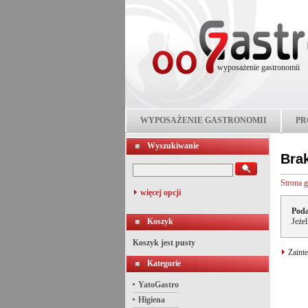
wyposażenie gastronomii
WYPOSAŻENIE GASTRONOMII
PR
Wyszukiwanie
Bra
Strona 
więcej opcji
Poda
Koszyk
Jeże
Koszyk jest pusty
Zainte
Kategorie
YatoGastro
Higiena