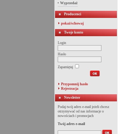
Wyprzedaż
Producenci
pokaż/schowaj
Twoje konto
Login
Hasło
Zapamiętaj
Przypomnij hasło
Rejestracja
Newsletter
Podaj twój adres e-mail jeżeli chcesz
otrzymywać od nas informacje o
nowościach i promocjach
Twój adres e-mail