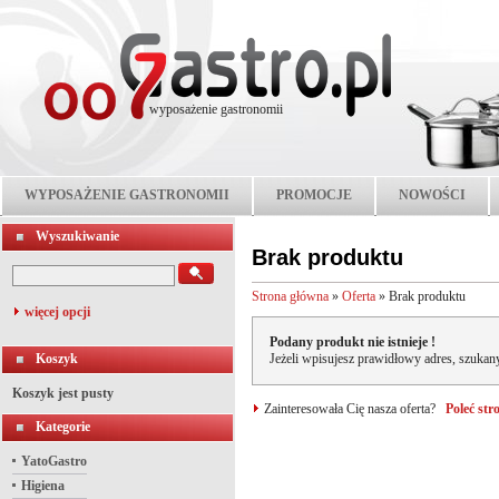
wyposażenie gastronomii
WYPOSAŻENIE GASTRONOMII
PROMOCJE
NOWOŚCI
Wyszukiwanie
Brak produktu
Strona główna
»
Oferta
»
Brak produktu
więcej opcji
Podany produkt nie istnieje !
Koszyk
Jeżeli wpisujesz prawidłowy adres, szukany
Koszyk jest pusty
Zainteresowała Cię nasza oferta?
Poleć st
Kategorie
YatoGastro
Higiena