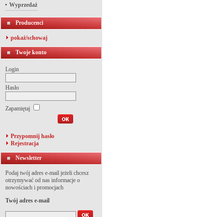
Wyprzedaż
Producenci
pokaż/schowaj
Twoje konto
Login
Hasło
Zapamiętaj
Przypomnij hasło
Rejestracja
Newsletter
Podaj twój adres e-mail jeżeli chcesz
otrzymywać od nas informacje o
nowościach i promocjach
Twój adres e-mail