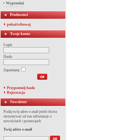
Wyprzedaż
Producenci
pokaż/schowaj
Twoje konto
Login
Hasło
Zapamiętaj
Przypomnij hasło
Rejestracja
Newsletter
Podaj twój adres e-mail jeżeli chcesz
otrzymywać od nas informacje o
nowościach i promocjach
Twój adres e-mail