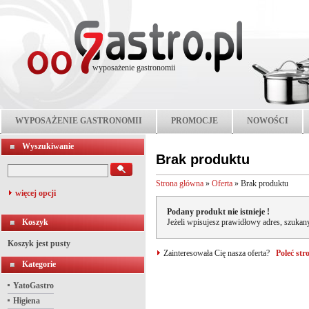
wyposażenie gastronomii
WYPOSAŻENIE GASTRONOMII
PROMOCJE
NOWOŚCI
Wyszukiwanie
Brak produktu
Strona główna
»
Oferta
»
Brak produktu
więcej opcji
Podany produkt nie istnieje !
Koszyk
Jeżeli wpisujesz prawidłowy adres, szukany
Koszyk jest pusty
Zainteresowała Cię nasza oferta?
Poleć st
Kategorie
YatoGastro
Higiena