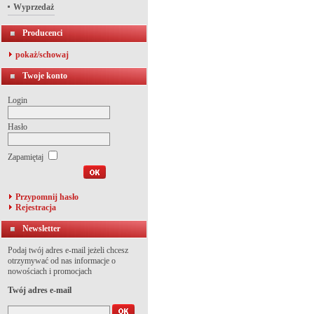
Wyprzedaż
Producenci
pokaż/schowaj
Twoje konto
Login
Hasło
Zapamiętaj
Przypomnij hasło
Rejestracja
Newsletter
Podaj twój adres e-mail jeżeli chcesz
otrzymywać od nas informacje o
nowościach i promocjach
Twój adres e-mail