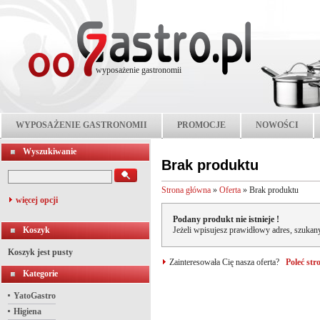
wyposażenie gastronomii
WYPOSAŻENIE GASTRONOMII
PROMOCJE
NOWOŚCI
Wyszukiwanie
Brak produktu
Strona główna
»
Oferta
»
Brak produktu
więcej opcji
Podany produkt nie istnieje !
Koszyk
Jeżeli wpisujesz prawidłowy adres, szukany
Koszyk jest pusty
Zainteresowała Cię nasza oferta?
Poleć st
Kategorie
YatoGastro
Higiena