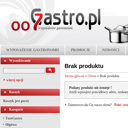
wyposażenie gastronomii
WYPOSAŻENIE GASTRONOMII
PROMOCJE
NOWOŚCI
Wyszukiwanie
Brak produktu
Strona główna
»
Oferta
»
Brak produktu
więcej opcji
Podany produkt nie istnieje !
Koszyk
Jeżeli wpisujesz prawidłowy adres, szukany
Koszyk jest pusty
Zainteresowała Cię nasza oferta?
Poleć st
Kategorie
YatoGastro
Higiena