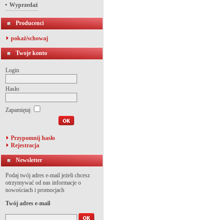
Wyprzedaż
Producenci
pokaż/schowaj
Twoje konto
Login
Hasło
Zapamiętaj
Przypomnij hasło
Rejestracja
Newsletter
Podaj twój adres e-mail jeżeli chcesz
otrzymywać od nas informacje o
nowościach i promocjach
Twój adres e-mail