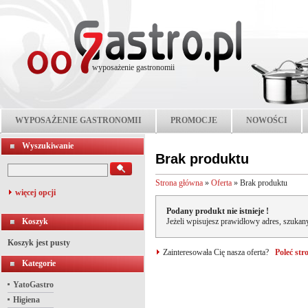
wyposażenie gastronomii
WYPOSAŻENIE GASTRONOMII
PROMOCJE
NOWOŚCI
Wyszukiwanie
Brak produktu
Strona główna
»
Oferta
»
Brak produktu
więcej opcji
Podany produkt nie istnieje !
Koszyk
Jeżeli wpisujesz prawidłowy adres, szukany
Koszyk jest pusty
Zainteresowała Cię nasza oferta?
Poleć st
Kategorie
YatoGastro
Higiena