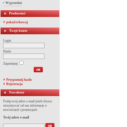
Wyprzedaż
Producenci
pokaż/schowaj
Twoje konto
Login
Hasło
Zapamiętaj
Przypomnij hasło
Rejestracja
Newsletter
Podaj twój adres e-mail jeżeli chcesz
otrzymywać od nas informacje o
nowościach i promocjach
Twój adres e-mail