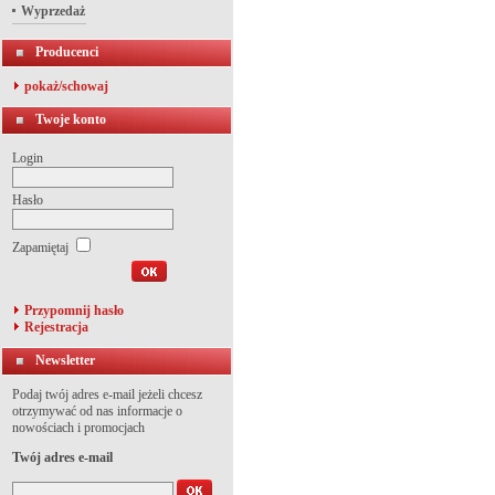
Wyprzedaż
Producenci
pokaż/schowaj
Twoje konto
Login
Hasło
Zapamiętaj
Przypomnij hasło
Rejestracja
Newsletter
Podaj twój adres e-mail jeżeli chcesz
otrzymywać od nas informacje o
nowościach i promocjach
Twój adres e-mail