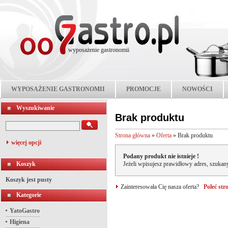
wyposażenie gastronomii
WYPOSAŻENIE GASTRONOMII
PROMOCJE
NOWOŚCI
Wyszukiwanie
Brak produktu
Strona główna
»
Oferta
»
Brak produktu
więcej opcji
Podany produkt nie istnieje !
Koszyk
Jeżeli wpisujesz prawidłowy adres, szukany
Koszyk jest pusty
Zainteresowała Cię nasza oferta?
Poleć st
Kategorie
YatoGastro
Higiena