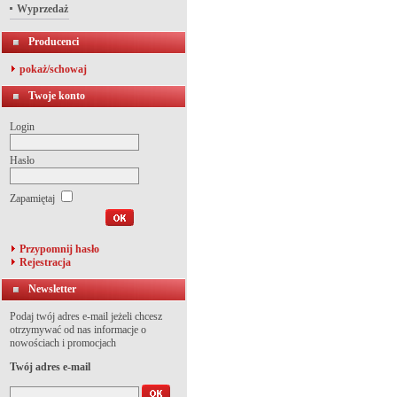
Wyprzedaż
Producenci
pokaż/schowaj
Twoje konto
Login
Hasło
Zapamiętaj
Przypomnij hasło
Rejestracja
Newsletter
Podaj twój adres e-mail jeżeli chcesz
otrzymywać od nas informacje o
nowościach i promocjach
Twój adres e-mail