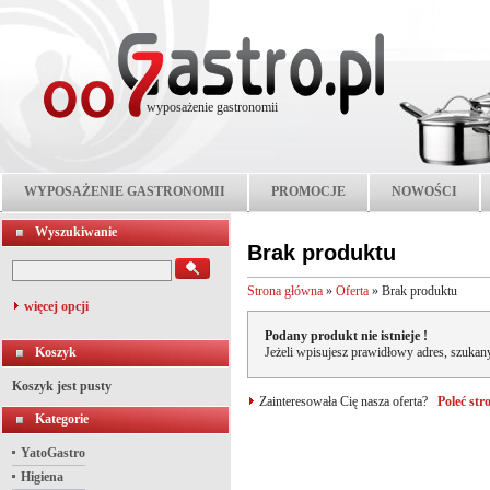
wyposażenie gastronomii
WYPOSAŻENIE GASTRONOMII
PROMOCJE
NOWOŚCI
Wyszukiwanie
Brak produktu
Strona główna
»
Oferta
»
Brak produktu
więcej opcji
Podany produkt nie istnieje !
Koszyk
Jeżeli wpisujesz prawidłowy adres, szukany
Koszyk jest pusty
Zainteresowała Cię nasza oferta?
Poleć st
Kategorie
YatoGastro
Higiena