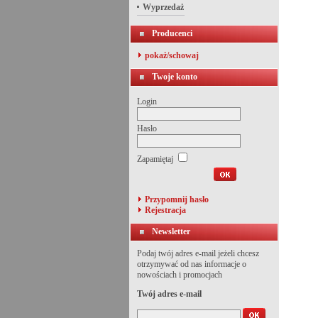
Wyprzedaż
Producenci
pokaż/schowaj
Twoje konto
Login
Hasło
Zapamiętaj
Przypomnij hasło
Rejestracja
Newsletter
Podaj twój adres e-mail jeżeli chcesz
otrzymywać od nas informacje o
nowościach i promocjach
Twój adres e-mail