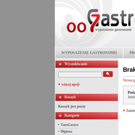
wyposażenie gastronomii
WYPOSAŻENIE GASTRONOMII
PR
Wyszukiwanie
Bra
Strona 
więcej opcji
Poda
Koszyk
Jeże
Koszyk jest pusty
Zainte
Kategorie
YatoGastro
Higiena