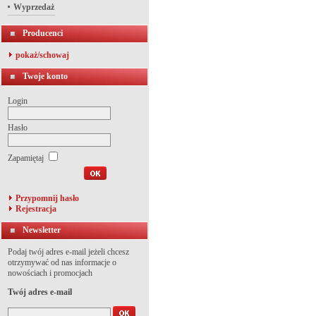
Wyprzedaż
Producenci
pokaż/schowaj
Twoje konto
Login
Hasło
Zapamiętaj
Przypomnij hasło
Rejestracja
Newsletter
Podaj twój adres e-mail jeżeli chcesz
otrzymywać od nas informacje o
nowościach i promocjach
Twój adres e-mail