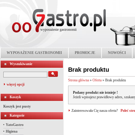
wyposażenie gastronomii
WYPOSAŻENIE GASTRONOMII
PROMOCJE
NOWOŚCI
Wyszukiwanie
Brak produktu
Strona główna
»
Oferta
»
Brak produktu
więcej opcji
Podany produkt nie istnieje !
Koszyk
Jeżeli wpisujesz prawidłowy adres, szukany
Koszyk jest pusty
Zainteresowała Cię nasza oferta?
Poleć st
Kategorie
YatoGastro
Higiena