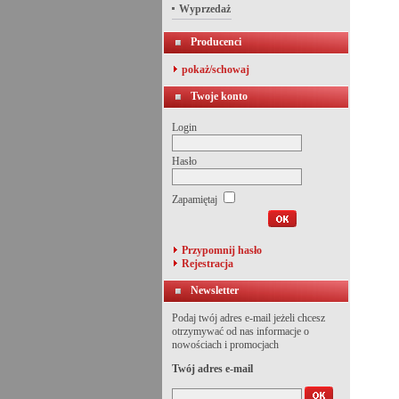
Wyprzedaż
Producenci
pokaż/schowaj
Twoje konto
Login
Hasło
Zapamiętaj
Przypomnij hasło
Rejestracja
Newsletter
Podaj twój adres e-mail jeżeli chcesz
otrzymywać od nas informacje o
nowościach i promocjach
Twój adres e-mail