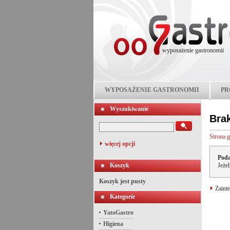
wyposażenie gastronomii
WYPOSAŻENIE GASTRONOMII
PR
Wyszukiwanie
Bra
Strona 
więcej opcji
Poda
Koszyk
Jeże
Koszyk jest pusty
Zainte
Kategorie
YatoGastro
Higiena