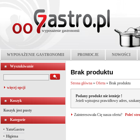
wyposażenie gastronomii
WYPOSAŻENIE GASTRONOMII
PROMOCJE
NOWOŚCI
Wyszukiwanie
Brak produktu
Strona główna
»
Oferta
»
Brak produktu
więcej opcji
Podany produkt nie istnieje !
Koszyk
Jeżeli wpisujesz prawidłowy adres, szukany
Koszyk jest pusty
Zainteresowała Cię nasza oferta?
Poleć st
Kategorie
YatoGastro
Higiena