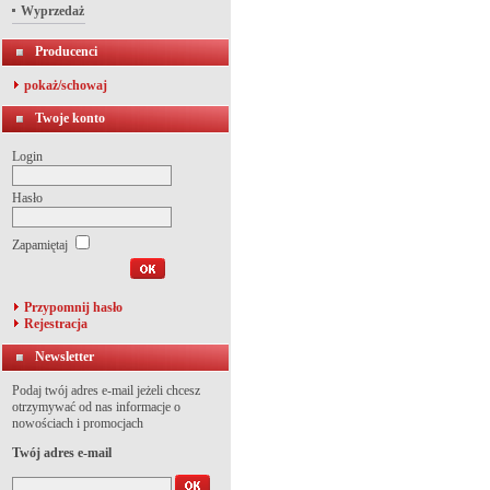
Wyprzedaż
Producenci
pokaż/schowaj
Twoje konto
Login
Hasło
Zapamiętaj
Przypomnij hasło
Rejestracja
Newsletter
Podaj twój adres e-mail jeżeli chcesz
otrzymywać od nas informacje o
nowościach i promocjach
Twój adres e-mail