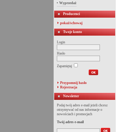
Wyprzedaż
Producenci
pokaż/schowaj
Twoje konto
Login
Hasło
Zapamiętaj
Przypomnij hasło
Rejestracja
Newsletter
Podaj twój adres e-mail jeżeli chcesz
otrzymywać od nas informacje o
nowościach i promocjach
Twój adres e-mail