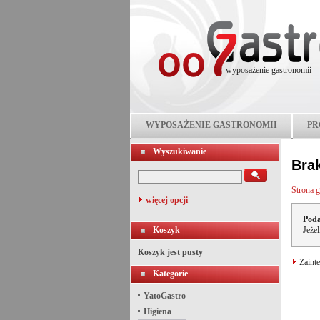
wyposażenie gastronomii
WYPOSAŻENIE GASTRONOMII
PR
Wyszukiwanie
Bra
Strona 
więcej opcji
Poda
Koszyk
Jeże
Koszyk jest pusty
Zainte
Kategorie
YatoGastro
Higiena