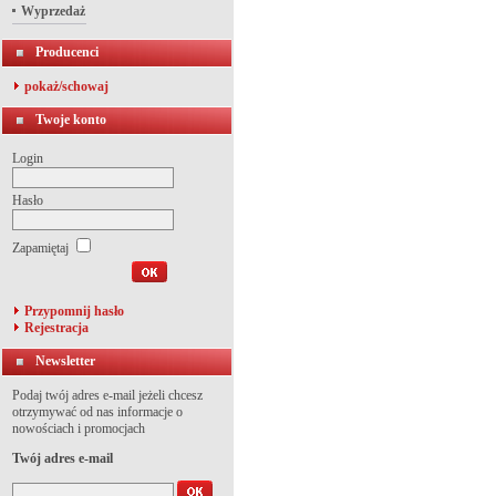
Wyprzedaż
Producenci
pokaż/schowaj
Twoje konto
Login
Hasło
Zapamiętaj
Przypomnij hasło
Rejestracja
Newsletter
Podaj twój adres e-mail jeżeli chcesz
otrzymywać od nas informacje o
nowościach i promocjach
Twój adres e-mail