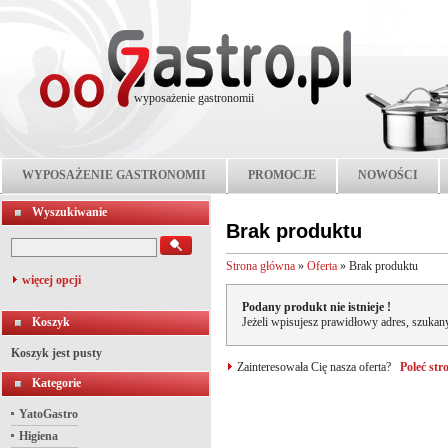
wyposażenie gastronomii
WYPOSAŻENIE GASTRONOMII
PROMOCJE
NOWOŚCI
Wyszukiwanie
Brak produktu
Strona główna
»
Oferta
»
Brak produktu
więcej opcji
Podany produkt nie istnieje !
Koszyk
Jeżeli wpisujesz prawidłowy adres, szukany
Koszyk jest pusty
Zainteresowała Cię nasza oferta?
Poleć st
Kategorie
YatoGastro
Higiena