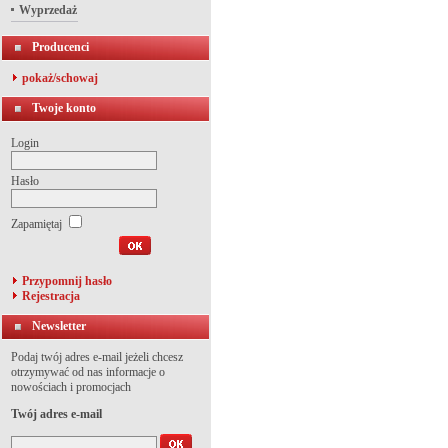
Wyprzedaż
Producenci
pokaż/schowaj
Twoje konto
Login
Hasło
Zapamiętaj
Przypomnij hasło
Rejestracja
Newsletter
Podaj twój adres e-mail jeżeli chcesz
otrzymywać od nas informacje o
nowościach i promocjach
Twój adres e-mail