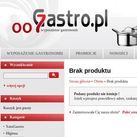
wyposażenie gastronomii
WYPOSAŻENIE GASTRONOMII
PROMOCJE
NOWOŚCI
Wyszukiwanie
Brak produktu
Strona główna
»
Oferta
»
Brak produktu
więcej opcji
Podany produkt nie istnieje !
Koszyk
Jeżeli wpisujesz prawidłowy adres, szukany
Koszyk jest pusty
Zainteresowała Cię nasza oferta?
Poleć st
Kategorie
YatoGastro
Higiena