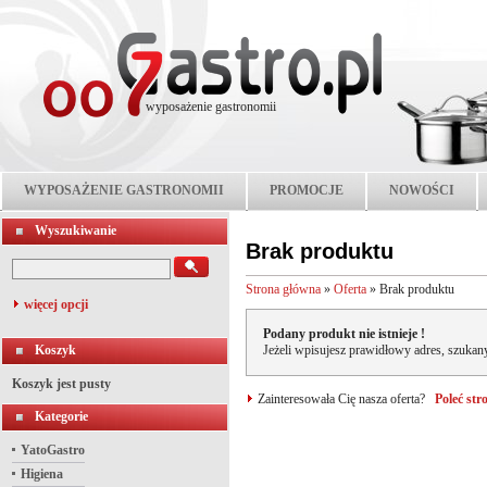
wyposażenie gastronomii
WYPOSAŻENIE GASTRONOMII
PROMOCJE
NOWOŚCI
Wyszukiwanie
Brak produktu
Strona główna
»
Oferta
»
Brak produktu
więcej opcji
Podany produkt nie istnieje !
Koszyk
Jeżeli wpisujesz prawidłowy adres, szukany
Koszyk jest pusty
Zainteresowała Cię nasza oferta?
Poleć st
Kategorie
YatoGastro
Higiena