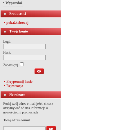
Wyprzedaż
Producenci
pokaż/schowaj
Twoje konto
Login
Hasło
Zapamiętaj
Przypomnij hasło
Rejestracja
Newsletter
Podaj twój adres e-mail jeżeli chcesz
otrzymywać od nas informacje o
nowościach i promocjach
Twój adres e-mail