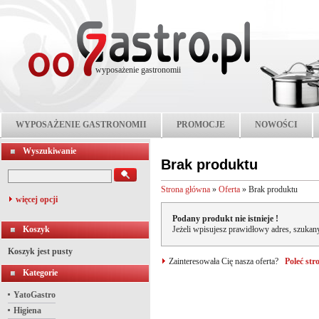
wyposażenie gastronomii
WYPOSAŻENIE GASTRONOMII
PROMOCJE
NOWOŚCI
Wyszukiwanie
Brak produktu
Strona główna
»
Oferta
»
Brak produktu
więcej opcji
Podany produkt nie istnieje !
Koszyk
Jeżeli wpisujesz prawidłowy adres, szukany
Koszyk jest pusty
Zainteresowała Cię nasza oferta?
Poleć st
Kategorie
YatoGastro
Higiena