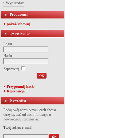
Wyprzedaż
Producenci
pokaż/schowaj
Twoje konto
Login
Hasło
Zapamiętaj
Przypomnij hasło
Rejestracja
Newsletter
Podaj twój adres e-mail jeżeli chcesz
otrzymywać od nas informacje o
nowościach i promocjach
Twój adres e-mail