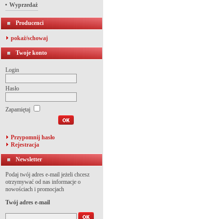
Wyprzedaż
Producenci
pokaż/schowaj
Twoje konto
Login
Hasło
Zapamiętaj
Przypomnij hasło
Rejestracja
Newsletter
Podaj twój adres e-mail jeżeli chcesz
otrzymywać od nas informacje o
nowościach i promocjach
Twój adres e-mail