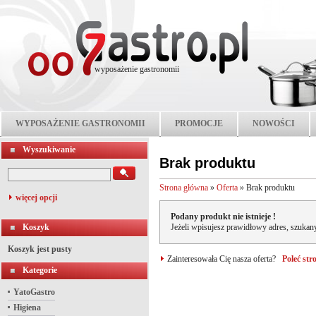
wyposażenie gastronomii
WYPOSAŻENIE GASTRONOMII
PROMOCJE
NOWOŚCI
Wyszukiwanie
Brak produktu
Strona główna
»
Oferta
»
Brak produktu
więcej opcji
Podany produkt nie istnieje !
Koszyk
Jeżeli wpisujesz prawidłowy adres, szukany
Koszyk jest pusty
Zainteresowała Cię nasza oferta?
Poleć st
Kategorie
YatoGastro
Higiena