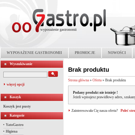
wyposażenie gastronomii
WYPOSAŻENIE GASTRONOMII
PROMOCJE
NOWOŚCI
Wyszukiwanie
Brak produktu
Strona główna
»
Oferta
»
Brak produktu
więcej opcji
Podany produkt nie istnieje !
Koszyk
Jeżeli wpisujesz prawidłowy adres, szukany
Koszyk jest pusty
Zainteresowała Cię nasza oferta?
Poleć st
Kategorie
YatoGastro
Higiena