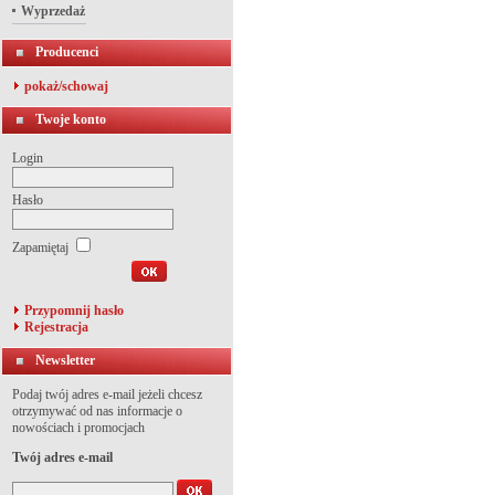
Wyprzedaż
Producenci
pokaż/schowaj
Twoje konto
Login
Hasło
Zapamiętaj
Przypomnij hasło
Rejestracja
Newsletter
Podaj twój adres e-mail jeżeli chcesz
otrzymywać od nas informacje o
nowościach i promocjach
Twój adres e-mail