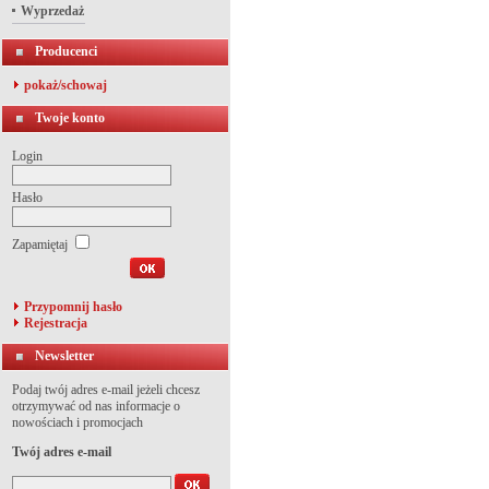
Wyprzedaż
Producenci
pokaż/schowaj
Twoje konto
Login
Hasło
Zapamiętaj
Przypomnij hasło
Rejestracja
Newsletter
Podaj twój adres e-mail jeżeli chcesz
otrzymywać od nas informacje o
nowościach i promocjach
Twój adres e-mail