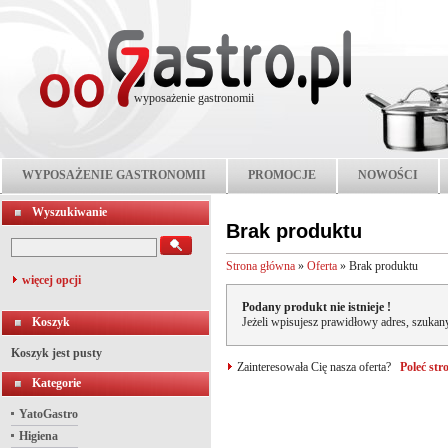
wyposażenie gastronomii
WYPOSAŻENIE GASTRONOMII
PROMOCJE
NOWOŚCI
Wyszukiwanie
Brak produktu
Strona główna
»
Oferta
»
Brak produktu
więcej opcji
Podany produkt nie istnieje !
Koszyk
Jeżeli wpisujesz prawidłowy adres, szukany
Koszyk jest pusty
Zainteresowała Cię nasza oferta?
Poleć st
Kategorie
YatoGastro
Higiena