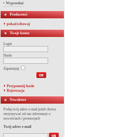
Wyprzedaż
Producenci
pokaż/schowaj
Twoje konto
Login
Hasło
Zapamiętaj
Przypomnij hasło
Rejestracja
Newsletter
Podaj twój adres e-mail jeżeli chcesz
otrzymywać od nas informacje o
nowościach i promocjach
Twój adres e-mail