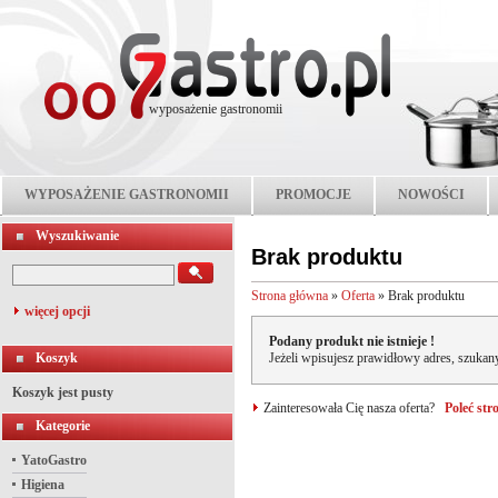
wyposażenie gastronomii
WYPOSAŻENIE GASTRONOMII
PROMOCJE
NOWOŚCI
Wyszukiwanie
Brak produktu
Strona główna
»
Oferta
»
Brak produktu
więcej opcji
Podany produkt nie istnieje !
Koszyk
Jeżeli wpisujesz prawidłowy adres, szukany
Koszyk jest pusty
Zainteresowała Cię nasza oferta?
Poleć st
Kategorie
YatoGastro
Higiena