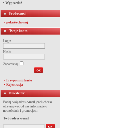
Wyprzedaż
Producenci
pokaż/schowaj
Twoje konto
Login
Hasło
Zapamiętaj
Przypomnij hasło
Rejestracja
Newsletter
Podaj twój adres e-mail jeżeli chcesz
otrzymywać od nas informacje o
nowościach i promocjach
Twój adres e-mail