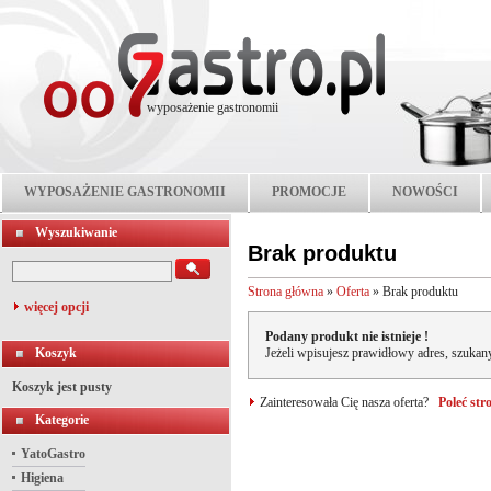
wyposażenie gastronomii
WYPOSAŻENIE GASTRONOMII
PROMOCJE
NOWOŚCI
Wyszukiwanie
Brak produktu
Strona główna
»
Oferta
»
Brak produktu
więcej opcji
Podany produkt nie istnieje !
Koszyk
Jeżeli wpisujesz prawidłowy adres, szukany
Koszyk jest pusty
Zainteresowała Cię nasza oferta?
Poleć st
Kategorie
YatoGastro
Higiena