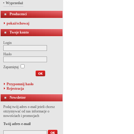
Wyprzedaż
Producenci
pokaż/schowaj
Twoje konto
Login
Hasło
Zapamiętaj
Przypomnij hasło
Rejestracja
Newsletter
Podaj twój adres e-mail jeżeli chcesz
otrzymywać od nas informacje o
nowościach i promocjach
Twój adres e-mail