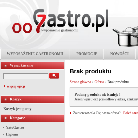
wyposażenie gastronomii
WYPOSAŻENIE GASTRONOMII
PROMOCJE
NOWOŚCI
Wyszukiwanie
Brak produktu
Strona główna
»
Oferta
»
Brak produktu
więcej opcji
Podany produkt nie istnieje !
Koszyk
Jeżeli wpisujesz prawidłowy adres, szukany
Koszyk jest pusty
Zainteresowała Cię nasza oferta?
Poleć st
Kategorie
YatoGastro
Higiena