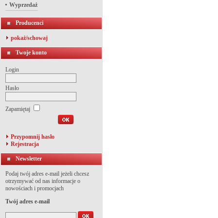
Wyprzedaż
Producenci
pokaż/schowaj
Twoje konto
Login
Hasło
Zapamiętaj
Przypomnij hasło
Rejestracja
Newsletter
Podaj twój adres e-mail jeżeli chcesz
otrzymywać od nas informacje o
nowościach i promocjach
Twój adres e-mail