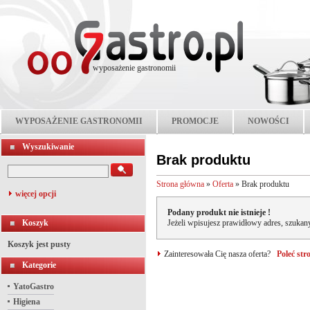
wyposażenie gastronomii
WYPOSAŻENIE GASTRONOMII
PROMOCJE
NOWOŚCI
Wyszukiwanie
Brak produktu
Strona główna
»
Oferta
»
Brak produktu
więcej opcji
Podany produkt nie istnieje !
Koszyk
Jeżeli wpisujesz prawidłowy adres, szukany
Koszyk jest pusty
Zainteresowała Cię nasza oferta?
Poleć st
Kategorie
YatoGastro
Higiena