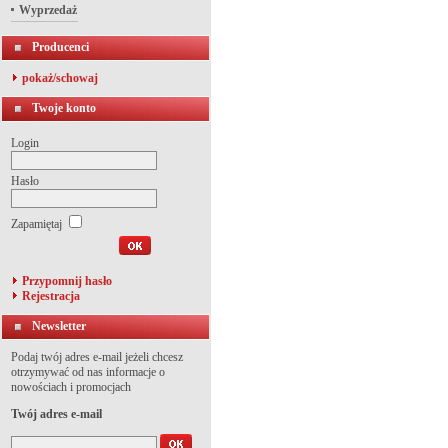
Wyprzedaż
Producenci
pokaż/schowaj
Twoje konto
Login
Hasło
Zapamiętaj
Przypomnij hasło
Rejestracja
Newsletter
Podaj twój adres e-mail jeżeli chcesz
otrzymywać od nas informacje o
nowościach i promocjach
Twój adres e-mail