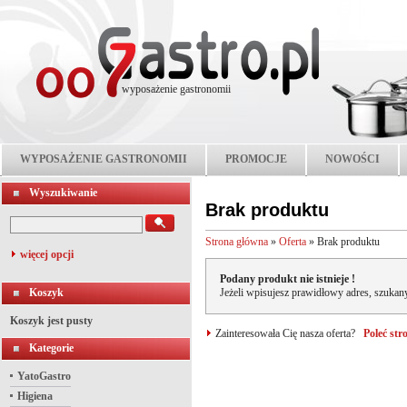
wyposażenie gastronomii
WYPOSAŻENIE GASTRONOMII
PROMOCJE
NOWOŚCI
Wyszukiwanie
Brak produktu
Strona główna
»
Oferta
»
Brak produktu
więcej opcji
Podany produkt nie istnieje !
Koszyk
Jeżeli wpisujesz prawidłowy adres, szukany
Koszyk jest pusty
Zainteresowała Cię nasza oferta?
Poleć st
Kategorie
YatoGastro
Higiena