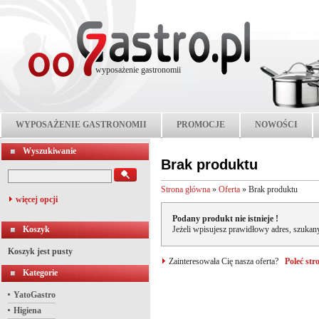
wyposażenie gastronomii
WYPOSAŻENIE GASTRONOMII
PROMOCJE
NOWOŚCI
Wyszukiwanie
Brak produktu
Strona główna
»
Oferta
»
Brak produktu
więcej opcji
Podany produkt nie istnieje !
Koszyk
Jeżeli wpisujesz prawidłowy adres, szukany
Koszyk jest pusty
Zainteresowała Cię nasza oferta?
Poleć st
Kategorie
YatoGastro
Higiena