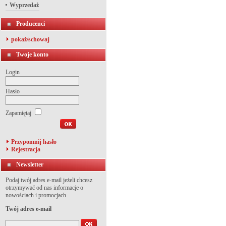
Wyprzedaż
Producenci
pokaż/schowaj
Twoje konto
Login
Hasło
Zapamiętaj
Przypomnij hasło
Rejestracja
Newsletter
Podaj twój adres e-mail jeżeli chcesz
otrzymywać od nas informacje o
nowościach i promocjach
Twój adres e-mail