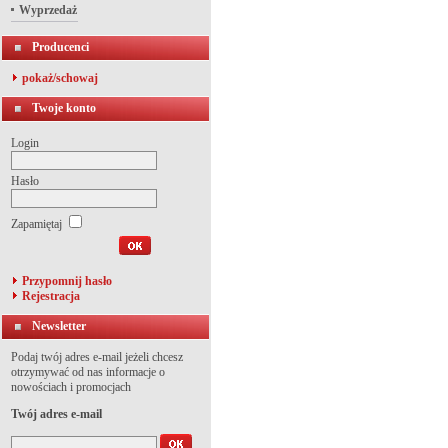
Wyprzedaż
Producenci
pokaż/schowaj
Twoje konto
Login
Hasło
Zapamiętaj
Przypomnij hasło
Rejestracja
Newsletter
Podaj twój adres e-mail jeżeli chcesz
otrzymywać od nas informacje o
nowościach i promocjach
Twój adres e-mail