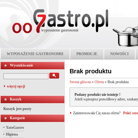
wyposażenie gastronomii
WYPOSAŻENIE GASTRONOMII
PROMOCJE
NOWOŚCI
Wyszukiwanie
Brak produktu
Strona główna
»
Oferta
»
Brak produktu
więcej opcji
Podany produkt nie istnieje !
Koszyk
Jeżeli wpisujesz prawidłowy adres, szukany
Koszyk jest pusty
Zainteresowała Cię nasza oferta?
Poleć st
Kategorie
YatoGastro
Higiena