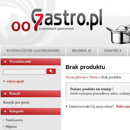
wyposażenie gastronomii
WYPOSAŻENIE GASTRONOMII
PROMOCJE
NOWOŚCI
Wyszukiwanie
Brak produktu
Strona główna
»
Oferta
»
Brak produktu
więcej opcji
Podany produkt nie istnieje !
Koszyk
Jeżeli wpisujesz prawidłowy adres, szukany
Koszyk jest pusty
Zainteresowała Cię nasza oferta?
Poleć st
Kategorie
YatoGastro
Higiena