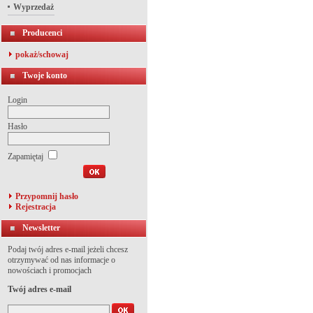
Wyprzedaż
Producenci
pokaż/schowaj
Twoje konto
Login
Hasło
Zapamiętaj
Przypomnij hasło
Rejestracja
Newsletter
Podaj twój adres e-mail jeżeli chcesz
otrzymywać od nas informacje o
nowościach i promocjach
Twój adres e-mail