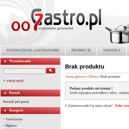
wyposażenie gastronomii
WYPOSAŻENIE GASTRONOMII
PROMOCJE
NOWOŚCI
Wyszukiwanie
Brak produktu
Strona główna
»
Oferta
»
Brak produktu
więcej opcji
Podany produkt nie istnieje !
Koszyk
Jeżeli wpisujesz prawidłowy adres, szukany
Koszyk jest pusty
Zainteresowała Cię nasza oferta?
Poleć st
Kategorie
YatoGastro
Higiena