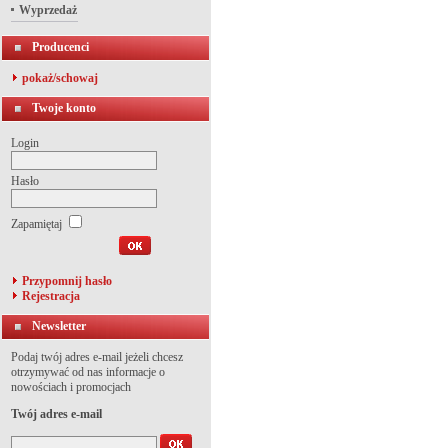
Wyprzedaż
Producenci
pokaż/schowaj
Twoje konto
Login
Hasło
Zapamiętaj
Przypomnij hasło
Rejestracja
Newsletter
Podaj twój adres e-mail jeżeli chcesz
otrzymywać od nas informacje o
nowościach i promocjach
Twój adres e-mail