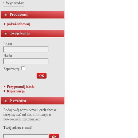
Wyprzedaż
Producenci
pokaż/schowaj
Twoje konto
Login
Hasło
Zapamiętaj
Przypomnij hasło
Rejestracja
Newsletter
Podaj twój adres e-mail jeżeli chcesz
otrzymywać od nas informacje o
nowościach i promocjach
Twój adres e-mail