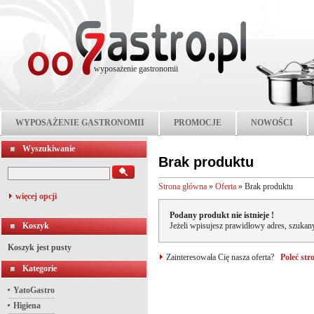
wyposażenie gastronomii
WYPOSAŻENIE GASTRONOMII
PROMOCJE
NOWOŚCI
Wyszukiwanie
Brak produktu
Strona główna
»
Oferta
»
Brak produktu
więcej opcji
Podany produkt nie istnieje !
Koszyk
Jeżeli wpisujesz prawidłowy adres, szukany
Koszyk jest pusty
Zainteresowała Cię nasza oferta?
Poleć st
Kategorie
YatoGastro
Higiena