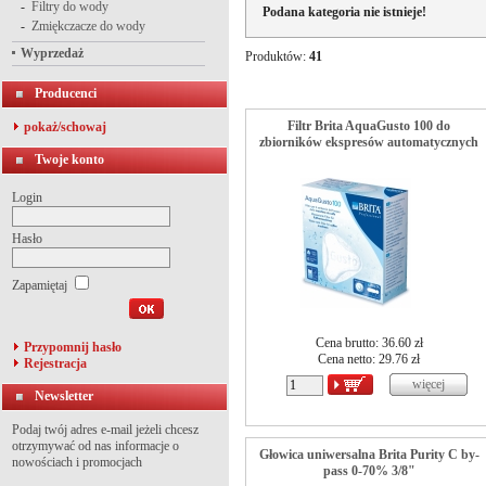
-
Filtry do wody
Podana kategoria nie istnieje!
-
Zmiękczacze do wody
Wyprzedaż
Produktów:
41
Producenci
Filtr Brita AquaGusto 100 do
pokaż/schowaj
zbiorników ekspresów automatycznych
Twoje konto
Login
Hasło
Zapamiętaj
Cena brutto: 36.60 zł
Przypomnij hasło
Cena netto:
29.76
zł
Rejestracja
Newsletter
Podaj twój adres e-mail jeżeli chcesz
otrzymywać od nas informacje o
Głowica uniwersalna Brita Purity C by-
nowościach i promocjach
pass 0-70% 3/8"