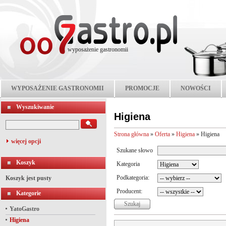
wyposażenie gastronomii
WYPOSAŻENIE GASTRONOMII
PROMOCJE
NOWOŚCI
Wyszukiwanie
Higiena
Strona główna
»
Oferta
»
Higiena
»
Higiena
więcej opcji
Szukane słowo
Koszyk
Kategoria
Podkategoria:
Koszyk jest pusty
Producent:
Kategorie
YatoGastro
Higiena