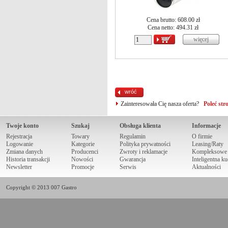
Cena brutto: 608.00 zł
Cena netto:
494.31
zł
wróć
Zainteresowała Cię nasza oferta?
Poleć st
Twoje konto
Szukaj
Obsługa klienta
Informacje
Rejestracja
Towary
Regulamin
O firmie
Logowanie
Kategorie
Polityka prywatności
Leasing/Raty
Zmiana danych
Producenci
Zwroty i reklamacje
Kompleksowe r
Historia transakcji
Nowości
Gwarancja
Inteligentna k
Newsletter
Promocje
Serwis
Aktualności
Copyright © 2013 007 Gastro